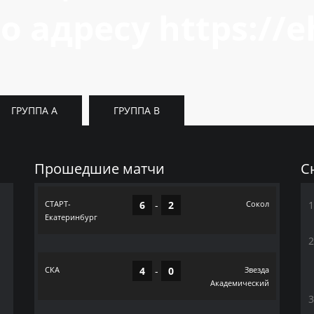
о адресу https://eh
ГРУППА A
ГРУППА B
Прошедшие матчи
С
СТАРТ-
6
-
2
Сокол
Екатеринбург
СКА
4
-
0
Звезда
Академический