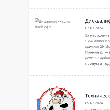
Дисквали
03.03.2024
За нарушение
:
суммарно в 
времени
ХК Ис
Пронин Д — 
решение арби
пропустит од
Техничес
09.02.2024