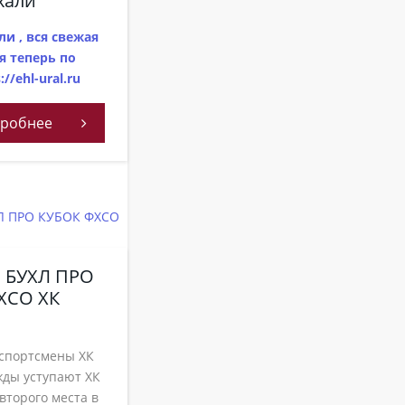
хали
и , вся свежая
 теперь по
//ehl-ural.ru
робнее
 БУХЛ ПРО
ХСО ХК
 спортсмены ХК
ды уступают ХК
второго места в