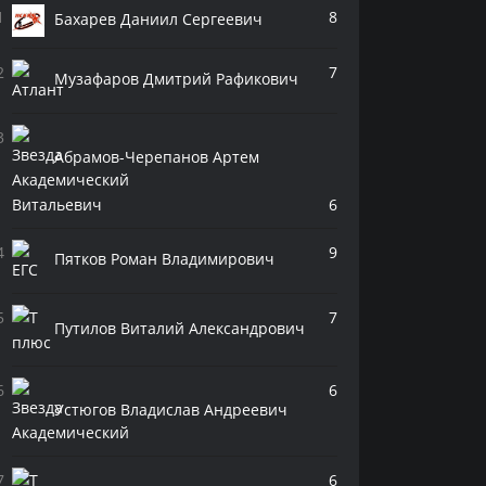
8
Бахарев Даниил Сергеевич
7
Музафаров Дмитрий Рафикович
Абрамов-Черепанов Артем
Витальевич
6
9
Пятков Роман Владимирович
7
Путилов Виталий Александрович
6
Устюгов Владислав Андреевич
6