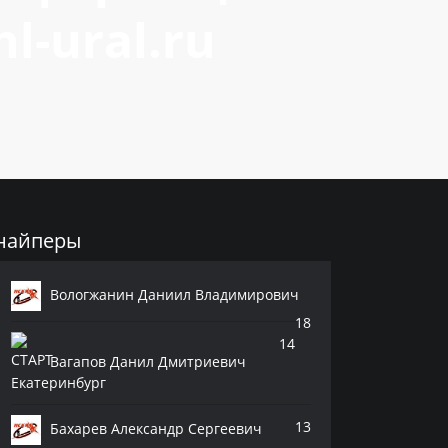
l-ural.ru
найперы
Вологжанин Даниил Владимирович
18
14
Вагапов Данил Дмитриевич
13
Бахарев Александр Сергеевич