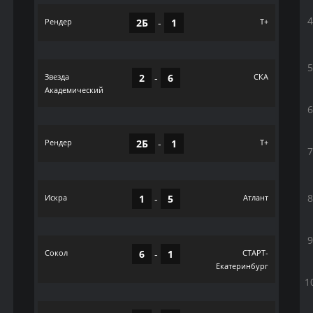
Рендер
2Б
-
1
Т+
Звезда
2
-
6
СКА
Академический
Рендер
2Б
-
1
Т+
Искра
1
-
5
Атлант
Сокол
6
-
1
СТАРТ-
Екатеринбург