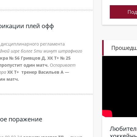
Под
фикации плей офф
 дисциплинарного регламента
Прошедш
одной игре более 5ти минут штрафного
кра № 56 Гривцов Д, ХК Т+ № 25
пропустит один матч.
О
спаривает
тра
ХК Т+ тренер Васильев А —
ин матч.
кое поражение
Любител
хоккейны