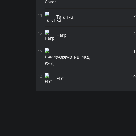
5
Таганка
4
Harp
1
Локомотив РЖД
10
ЕГС