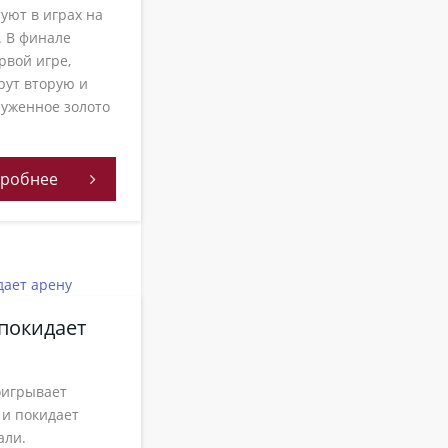
уют в играх на
. В финале
рвой игре,
рут вторую и
луженное золото
робнее
покидает
игрывает
 и покидает
али.