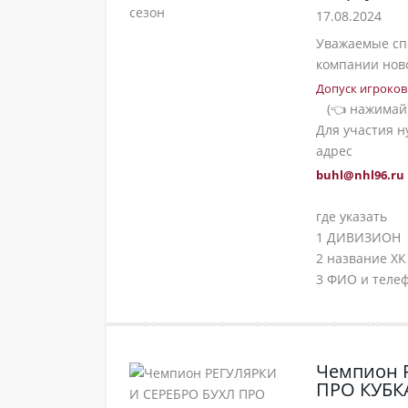
17.08.2024
Уважаемые сп
компании ново
Допуск игроко
(👈 нажимай
Для участия 
адрес
buhl@nhl96.ru
где указать
1 ДИВИЗИОН
2 название ХК
3 ФИО и теле
Чемпион 
ПРО КУБК