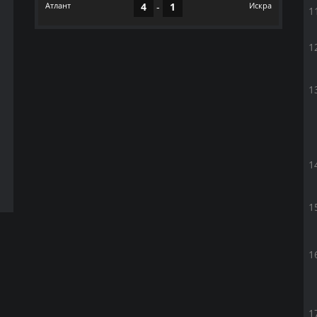
Атлант
4
-
1
Искра