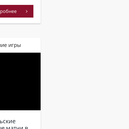
робнее
ие игры
ьские
е матчи в