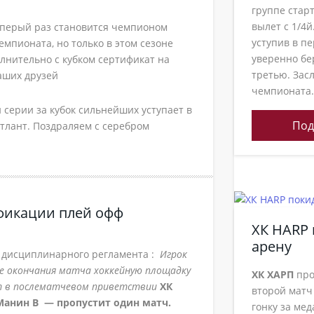
группе старт
вылет с 1/4й
 перый раз становится чемпионом
уступив в пе
емпионата, но только в этом сезоне
уверенно бе
лнительно с кубком сертификат на
третью. Зас
наших друзей
чемпионата.
 серии за кубок сильнейших уступает в
Под
Атлант. Поздраляем с серебром
фикации плей офф
ХК HARP 
арену
 дисциплинарного регламента :
Игрок
е окончания матча хоккейную площадку
ХК ХАРП
про
ет в послематчевом приветствии
ХК
второй матч
Манин В — пропустит один матч.
гонку за мед