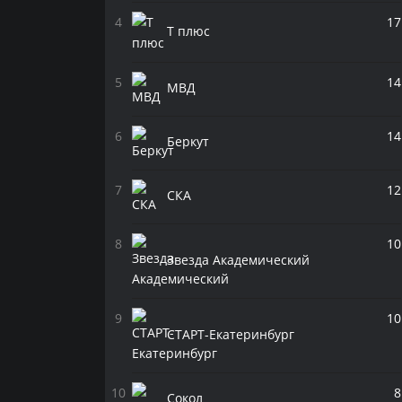
17
Т плюс
14
МВД
14
Беркут
12
СКА
10
Звезда Академический
10
СТАРТ-Екатеринбург
8
Сокол